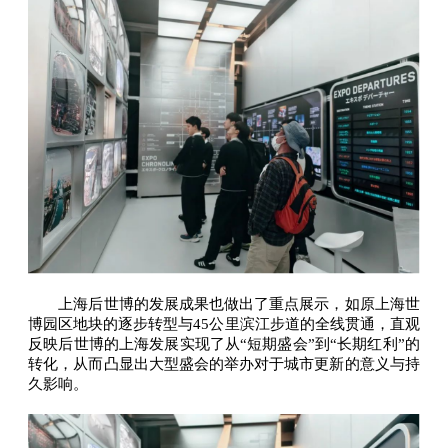
上海后世博的发展成果也做出了重点展示，如原上海世
博园区地块的逐步转型与45公里滨江步道的全线贯通，直观
反映后世博的上海发展实现了从“短期盛会”到“长期红利”的
转化，从而凸显出大型盛会的举办对于城市更新的意义与持
久影响。