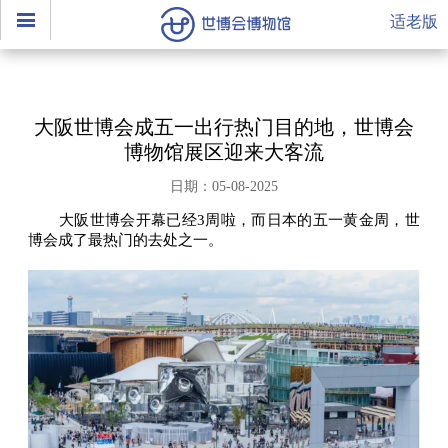
适老版
大阪世博会成五一出行热门目的地，世博会
博物馆展区迎来大客流
日期：05-08-2025
大阪世博会开幕已经3周啦，而日本的五一黄金周，世
博会成了最热门的去处之一。