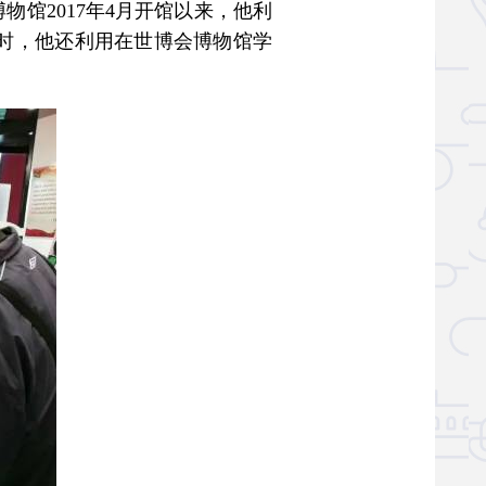
馆2017年4月开馆以来，他利
时，他还利用在世博会博物馆学
。