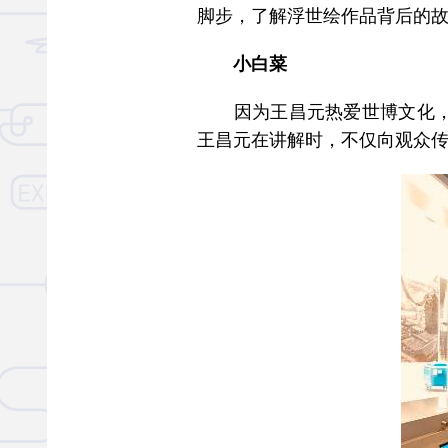
脚步，了解浮世绘作品背后的故
小白菜
因为王昌元热爱世博文化，对
王昌元在讲解时，不仅向观众