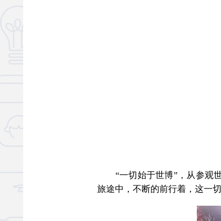
“一切始于世博”，从参观世
旅途中，不断的前行着，这一切