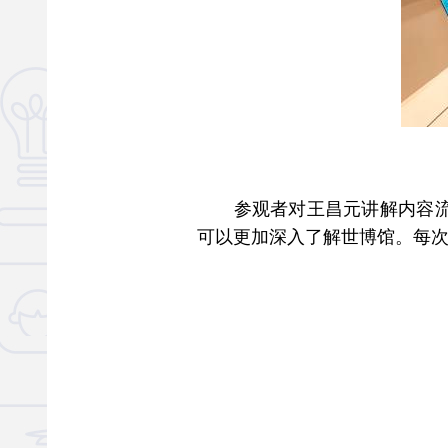
参观者对王昌元讲解内容流连
可以更加深入了解世博馆。每