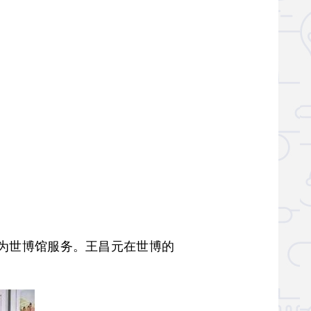
为世博馆服务。王昌元在世博的