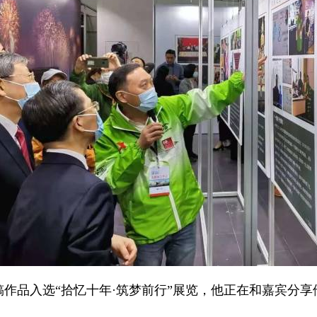
稿作品入选“拾忆十年·筑梦前行”展览，他正在和嘉宾分享