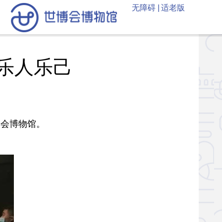
无障碍 |
适老版
乐人乐己
会博物馆。