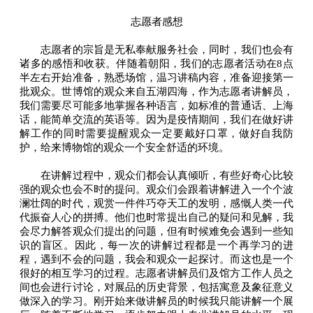
志愿者感想
志愿者的宗旨是无私奉献服务社会，同时，我们也会有
诸多的感悟和收获。伴随着朝阳，我们的志愿者活动在8点
半左右开始准备，熟悉场馆，温习讲稿内容，准备迎接第一
批观众。世博馆的观众来自五湖四海，作为志愿者讲解员，
我们需要尽可能多地掌握各种语言，如标准的普通话、上海
话，能简单交流的英语等。因为是疫情期间，我们在做好讲
解工作的同时需要提醒观众一定要戴好口罩，做好自我防
护，给来博物馆的观众一个安全舒适的环境。
在讲解过程中，观众们都会认真倾听，有些好奇心比较
强的观众也会不时的提问。观众们会跟着讲解进入一个个波
澜壮阔的时代，观赏一件件巧夺天工的发明，感慨人类一代
代振奋人心的拼搏。他们也时常提出自己的疑问和见解，我
会尽力解答观众们提出的问题，但有时候难免会遇到一些知
识的盲区。因此，每一次的讲解过程都是一个再学习的进
程，遇到不会的问题，我会和观众一起探讨。而这也是一个
很好的相互学习的过程。志愿者讲解员们及馆方工作人员之
间也会进行讨论，对展品的历史背景，包括寓意及象征意义
做深入的学习。刚开始来做讲解员的时候我只能讲解一个展