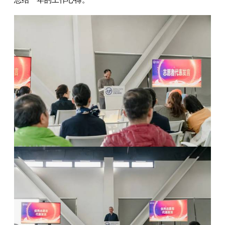
总结一年的工作心得。