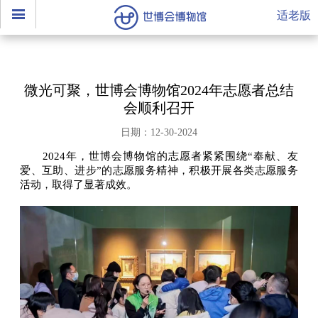
适老版
微光可聚，世博会博物馆2024年志愿者总结
会顺利召开
日期：12-30-2024
2024年，世博会博物馆的志愿者紧紧围绕“奉献、友
爱、互助、进步”的志愿服务精神，积极开展各类志愿服务
活动，取得了显著成效。