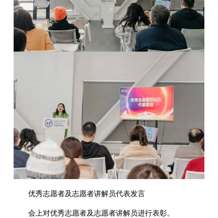
优秀志愿者及志愿者讲解员代表发言
会上对优秀志愿者及志愿者讲解员进行表彰。