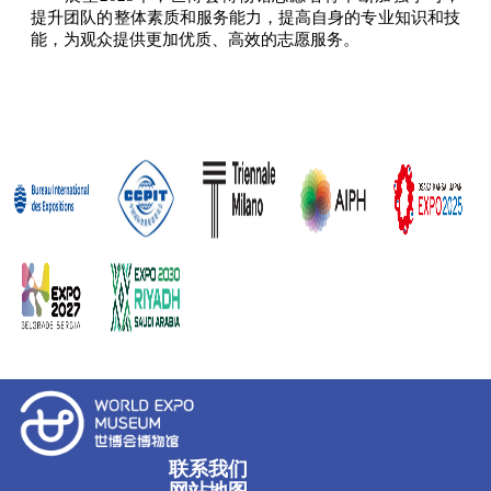
提升团队的整体素质和服务能力，提高自身的专业知识和技
能，为观众提供更加优质、高效的志愿服务。
联系我们