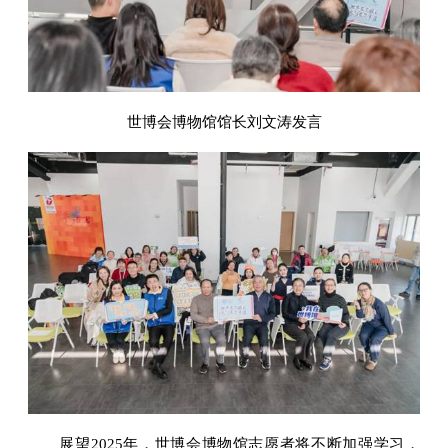
世博会博物馆馆长刘文涛发言
展望2025年，世博会博物馆志愿者将不断加强学习，