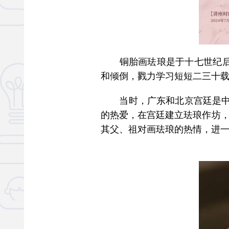
铜胎画珐琅是于十七世纪后期
和倾倒，戮力学习短短二三十
当时，广东和北京宫廷是中国金
的热爱，在宫廷建立珐琅作坊，全力
其父、祖对画珐琅的热情，进