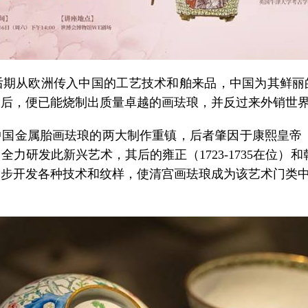
从欧洲传入中国的工艺技术和舶来品，中国为其鲜丽
载后，便已能烧制出质量卓越的画珐琅，并反过来外销世
属胎画珐琅的两大制作重镇，后者肇因于康熙皇帝（166
研发此新兴艺术，其后的雍正（1723-1735在位）和乾隆
一步开发各种技术和纹样，使清宫画珐琅成为该艺术门类