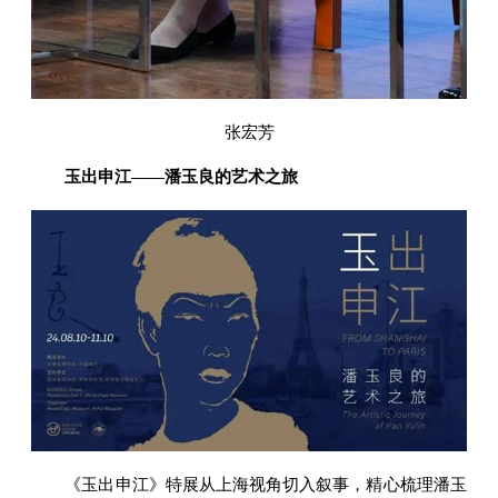
张宏芳
玉出申江——潘玉良的艺术之旅
《玉出申江》特展从上海视角切入叙事，精心梳理潘玉