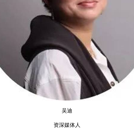
吴迪
资深媒体人