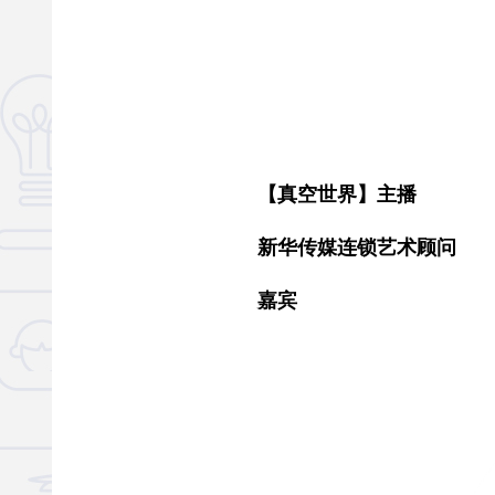
【真空世界】主播
新华传媒连锁艺术顾问
嘉宾