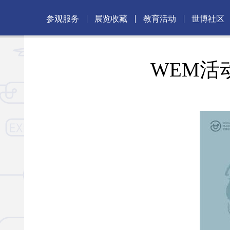
参观服务
展览收藏
教育活动
世博社区
WEM活