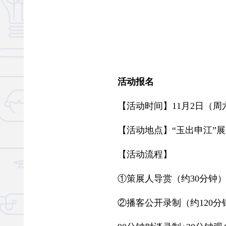
活动报名
【活动时间】11月2日（周六）17:
【活动地点】“玉出申江”展
【活动流程】
①策展人导赏（约30分钟
②播客公开录制（约120分