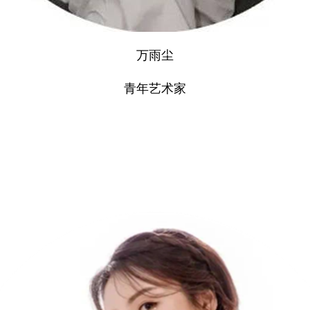
万雨尘
青年艺术家