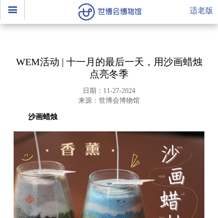
适老版
WEM活动 | 十一月的最后一天，用沙画蜡烛
点亮冬季
日期：11-27-2024
来源：世博会博物馆
沙画蜡烛