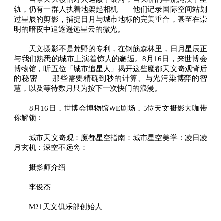
轨，仍有一群人执着地架起相机——他们记录国际空间站划
过星辰的剪影，捕捉日月与城市地标的完美重合，甚至在崇
明的暗夜中追逐遥远星云的微光。
天文摄影不是荒野的专利，在钢筋森林里，日月星辰正
与我们熟悉的城市上演着惊人的邂逅。8月16日，来世博会
博物馆，听五位「城市追星人」揭开这些魔都天文奇观背后
的秘密——那些需要精确到秒的计算、与光污染博弈的智
慧，以及等待数月只为按下一次快门的浪漫。
8月16日，世博会博物馆WE剧场，5位天文摄影大咖带
你解锁：
城市天文奇观：魔都星空指南：城市星空美学：凌日凌
月玄机：深空不远离：
摄影师介绍
李俊杰
M21天文俱乐部创始人