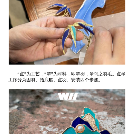
“点”为工艺，“翠”为材料，即翠羽，翠鸟之羽毛。点翠
工序分为固羽、指底胎、点羽、安装四个步骤。