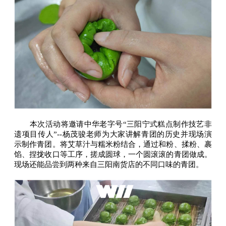
本次活动将邀请中华老字号“三阳宁式糕点制作技艺非
遗项目传人”--杨茂骏老师为大家讲解青团的历史并现场演
示制作青团。将艾草汁与糯米粉结合，通过和粉、揉粉、裹
馅、捏拢收口等工序，搓成圆球，一个圆滚滚的青团做成。
现场还能品尝到两种来自三阳南货店的不同口味的青团。