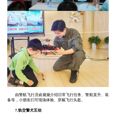
由警航飞行员俞黛黛介绍日常飞行任务、警航直升、装
备等，小朋友们可现场体验、穿戴飞行头盔。
7.轨交警犬互动