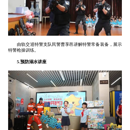
由轨交巡特警支队民警曹享邑讲解特警常备装备，展示
特警枪操训练。
5.预防溺水讲座