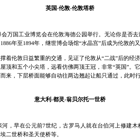
英国-伦敦-伦敦塔桥
博会万国工业博览会在伦敦海德公园举行。无论你是否去
886年至1894年，继世博会场馆“水晶宫”后成为伦敦的
着伦敦日益繁重的交通，见证了伦敦从“二战”后的经济
屋顶和五个小尖塔，远看仿佛两顶王冠，非常“英国”。
笛而来，下层桥面能够自动往两边翘起让船只通过，此时
意大利-都灵-翁贝尔托一世桥
，早在公元前7世纪，古罗马人就在台伯河上修建木
努埃二世桥和圣天使桥等。