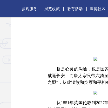
参观服务
展览收藏
教育活动
世博社区
桥是心灵的沟通，也是国家民
威逼长安；而唐太宗只带六骑至
之盟”，从此汉族和突厥和平相
从1851年英国伦敦到202