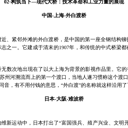
02·构筑当下—现代大桥：技术革命和工业力量的展现
中国-上海-外白渡桥
、紧邻外滩的外白渡桥，是中国的第一座全钢结构铆
志之一。它建成于清末的1907年，和传统的中式桥梁
。
数次地出现在了以大上海为背景的影视作品里。它的得
是苏州河溯流而上的第一个渡口，当地人遂习惯称这个渡口
”同音，有不用付钱的意思，“外白渡”的名称就这样沿用
日本-大阪-难波桥
治维新运动中，日本打出了“富国强兵、殖产兴业、文明