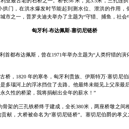
利亚最古老的石桥之一。桥长56 米，宽3.5米，三孔连
小拱门，在洪水爆发时节能起到测水位、泄洪的作用，
老的城市之一，普罗夫迪夫举办了主题为“守猎、捕鱼，社会
匈牙利-布达佩斯-塞切尼链桥
首都布达佩斯，曾在1971年举办主题为“人类狩猎的演
桥，1820 年的寒冬，匈牙利贵族、伊斯特万·塞切尼
是多瑙河上的浮冰挡住了去路。他最终未能见上父亲最后
永久性的桥梁，我将捐献出全年的薪水！”
索为骨架的三孔铁桥终于建成，全长380米，两座桥墩之间
贡献，大桥被命名为“塞切尼链桥”。塞切尼伯爵的孝