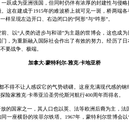
，一跃成为亚洲强国，但同时仍伴有浓厚的封建性与侵略
。这在建成于1915年的难波桥上就可见一斑，桥两端
一样呈现左边开口、右边闭口的“阿形”与“吽形”。
前、以“人类的进步与和谐”为主题的世博会，这也成
国门，为重新融入国际社会作出了有效的努力。经历了日
，不要战争、极端。
加拿大-蒙特利尔-雅克·卡地亚桥
不得不让人感叹它的气势磅礴。这座充满现代感的钢结构
探险家雅克·卡蒂亚沿圣劳伦斯河航行400周年而得名。
的国家之一，其人口也以英、法等欧洲后裔为主，法国
同一座横卧的埃菲尔铁塔。1967年，蒙特利尔世博会以