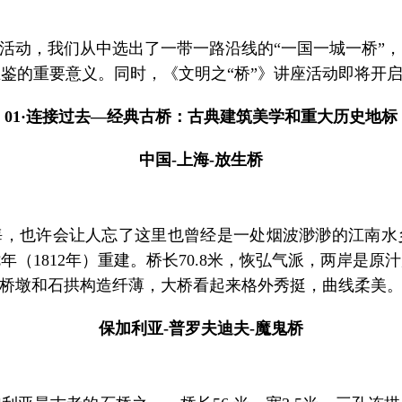
动，我们从中选出了一带一路沿线的“一国一城一桥”
鉴的重要意义。同时，《文明之“桥”》讲座活动即将开
01·连接过去—经典古桥：古典建筑美学和重大历史地标
中国-上海-放生桥
，也许会让人忘了这里也曾经是一处烟波渺渺的江南水
（1812年）重建。桥长70.8米，恢弘气派，两岸是
于桥墩和石拱构造纤薄，大桥看起来格外秀挺，曲线柔美
保加利亚-普罗夫迪夫-魔鬼桥