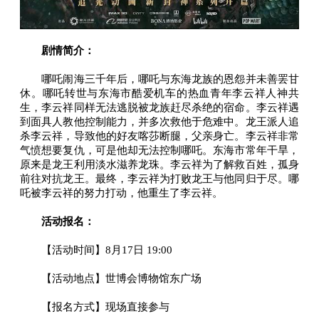
剧情简介：
哪吒闹海三千年后，哪吒与东海龙族的恩怨并未善罢甘
休。哪吒转世与东海市酷爱机车的热血青年李云祥人神共
生，李云祥同样无法逃脱被龙族赶尽杀绝的宿命。李云祥遇
到面具人教他控制能力，并多次救他于危难中。龙王派人追
杀李云祥，导致他的好友喀莎断腿，父亲身亡。李云祥非常
气愤想要复仇，可是他却无法控制哪吒。东海市常年干旱，
原来是龙王利用淡水滋养龙珠。李云祥为了解救百姓，孤身
前往对抗龙王。最终，李云祥为打败龙王与他同归于尽。哪
吒被李云祥的努力打动，他重生了李云祥。
活动报名：
【活动时间】8月17日 19:00
【活动地点】世博会博物馆东广场
【报名方式】现场直接参与