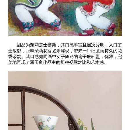
甜品为茉莉芝士慕斯，其口感丰富且层次分明。入口芝
士浓郁，回味茉莉花香逐渐浮现，带来一种细腻而持久的花
香余韵。其口感如同画中女子舞动的扇子般轻盈，优雅，完
美地再现了潘玉良作品中的那种视觉对比和艺术感。