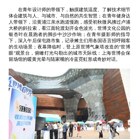
在青年设计师的带领下，触摸建筑温度、了解技术细节
体会建筑与人、与城市、与自然的共生智慧；在青年健身达
人带领下，沿黄浦江亲水跑道慢跑，感受初秋微风拂过卢浦
大桥的斜拉索，看江面轮渡划开金色波光，世博文化公园的
银杏叶在晨跑者的脚步中沙沙作响；在青年摄影师的指导
下，深入午后保屯路市集，记录摊主们用各国语言招呼顾客
的生动场景；夜幕降临时，登上原世博气象塔改造的"世博
眼"观景台，俯瞰灯光勾勒出的城市天际线：上海世博会保
留场馆的暖黄光晕与陆家嘴的冷蓝霓虹形成奇妙对话。