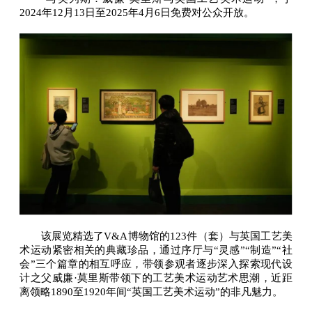
2024年12月13日至2025年4月6日免费对公众开放。
该展览精选了V&A博物馆的123件（套）与英国工艺美
术运动紧密相关的典藏珍品，通过序厅与“灵感”“制造”“社
会”三个篇章的相互呼应，带领参观者逐步深入探索现代设
计之父威廉·莫里斯带领下的工艺美术运动艺术思潮，近距
离领略1890至1920年间“英国工艺美术运动”的非凡魅力。