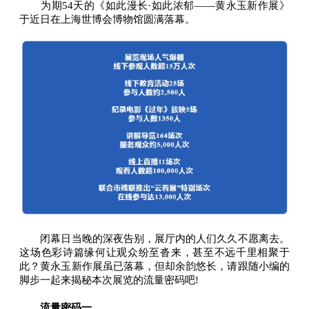
为期54天的《如此漫长·如此浓郁——黄永玉新作展》
于近日在上海世博会博物馆圆满落幕。
闭幕日当晚的深夜告别，展厅内的人们久久不愿离去。
这场色彩诗篇缘何让观众纷至沓来，甚至不远千里相聚于
此？黄永玉新作展虽已落幕，但却余韵悠长，请跟随小编的
脚步一起来揭秘本次展览的流量密码吧!
流量密码一