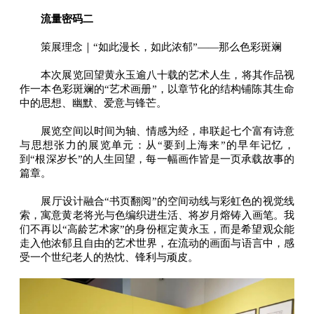
流量密码二
策展理念｜“如此漫长，如此浓郁”——那么色彩斑斓
本次展览回望黄永玉逾八十载的艺术人生，将其作品视
作一本色彩斑斓的“艺术画册”，以章节化的结构铺陈其生命
中的思想、幽默、爱意与锋芒。
展览空间以时间为轴、情感为经，串联起七个富有诗意
与思想张力的展览单元：从“要到上海来”的早年记忆，
到“根深岁长”的人生回望，每一幅画作皆是一页承载故事的
篇章。
展厅设计融合“书页翻阅”的空间动线与彩虹色的视觉线
索，寓意黄老将光与色编织进生活、将岁月熔铸入画笔。我
们不再以“高龄艺术家”的身份框定黄永玉，而是希望观众能
走入他浓郁且自由的艺术世界，在流动的画面与语言中，感
受一个世纪老人的热忱、锋利与顽皮。