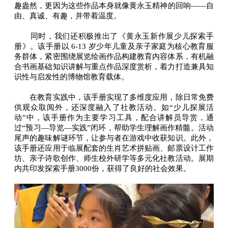
趣盎然，更因为这些作品本身就像黄永玉精神的回响——自
由、真诚、有趣，并带着温度。
同时，我们还积极推出了《黄永玉新作展少儿探索手
册》。该手册以 6-13 岁少年儿童及亲子家庭为核心教育服
务群体，紧密围绕展览绘画作品构建教育内容体系，有机融
合书画基础知识讲解与重点作品深度赏析，着力打造兼具知
识性与启发性的博物馆教育载体。
在教育实践中，该手册实现了多维度应用，除日常免费
供观众取阅外，还深度融入了社教活动。如“少儿探展活
动”中，该手册作为主要学习工具，配合讲解员导赏，通
过“预习—导览—实践”闭环，帮助学生理解画作精髓。活动
尾声的趣味解谜环节，让参与者在游戏中收获知识。此外，
该手册还应用于临展配套的生肖艺术拼贴画、邮票设计工作
坊、亲子诗歌创作、师生校外研学等多元化社教活动。展期
内共印发探索手册3000份，获得了良好的社会效果。