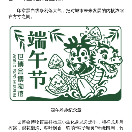
印章黑白线条利落大气，把对城市未来发展的内核浓缩
在方寸之间。
端午雅趣纪念章
世博会博物馆吉祥物鹿小生化身龙舟选手，和祥龙并肩
挥桨，浪花翻涌、粽叶飘香，软萌“粽子精灵”环绕四周，竹