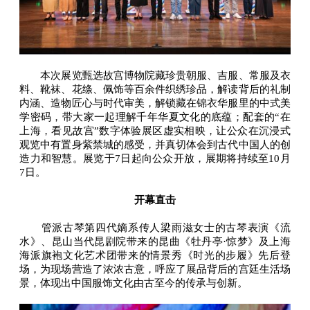
本次展览甄选故宫博物院藏珍贵朝服、吉服、常服及衣
料、靴袜、花绦、佩饰等百余件织绣珍品，解读背后的礼制
内涵、造物匠心与时代审美，解锁藏在锦衣华服里的中式美
学密码，带大家一起理解千年华夏文化的底蕴；配套的“在
上海，看见故宫”数字体验展区虚实相映，让公众在沉浸式
观览中有置身紫禁城的感受，并真切体会到古代中国人的创
造力和智慧。展览于7日起向公众开放，展期将持续至10月
7日。
开幕直击
管派古琴第四代嫡系传人梁雨滋女士的古琴表演《流
水》、昆山当代昆剧院带来的昆曲《牡丹亭·惊梦》及上海
海派旗袍文化艺术团带来的情景秀《时光的步履》先后登
场，为现场营造了浓浓古意，呼应了展品背后的宫廷生活场
景，体现出中国服饰文化由古至今的传承与创新。