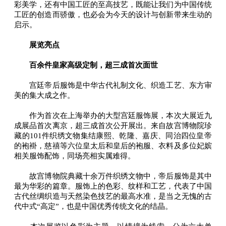
彩美学，还有中国工匠的至高技艺，既能让我们为中国传统
工匠的创造而骄傲，也必会为今天的设计与创新带来生动的
启示。
展览亮点
百余件皇家高级定制，超三成首次面世
宫廷帝后服饰是中华古代礼制文化、织造工艺、东方审
美的集大成之作。
作为首次在上海举办的大型宫廷服饰展，本次大展近九
成展品首次离京，超三成首次公开展出。来自故宫博物院珍
藏的101件织绣文物集结康熙、乾隆、嘉庆、同治四位皇帝
的袍褂，慈禧等六位皇太后和皇后的袍服、衣料及多位妃嫔
相关服饰配饰，同场亮相实属难得。
故宫博物院典藏十余万件织绣文物中，帝后服饰是其中
最为华彩的篇章。服饰上的色彩、纹样和工艺，代表了中国
古代丝绸织造与天然染色技艺的最高水准，是当之无愧的古
代中式“高定”，也是中国优秀传统文化的结晶。