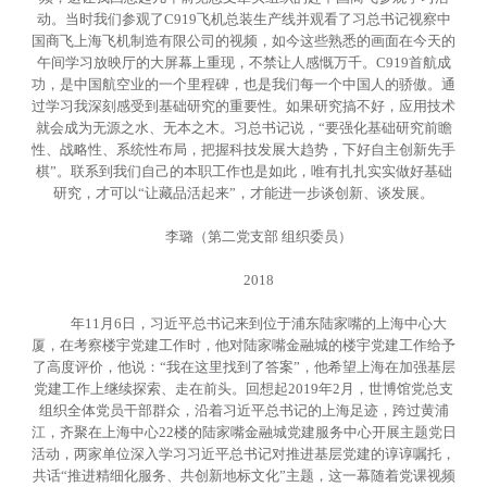
动。当时我们参观了C919飞机总装生产线并观看了习总书记视察中
国商飞上海飞机制造有限公司的视频，如今这些熟悉的画面在今天的
午间学习放映厅的大屏幕上重现，不禁让人感慨万千。C919首航成
功，是中国航空业的一个里程碑，也是我们每一个中国人的骄傲。通
过学习我深刻感受到基础研究的重要性。如果研究搞不好，应用技术
就会成为无源之水、无本之木。习总书记说，“要强化基础研究前瞻
性、战略性、系统性布局，把握科技发展大趋势，下好自主创新先手
棋”。联系到我们自己的本职工作也是如此，唯有扎扎实实做好基础
研究，才可以“让藏品活起来”，才能进一步谈创新、谈发展。
李璐（第二党支部 组织委员）
2018
年11月6日，习近平总书记来到位于浦东陆家嘴的上海中心大
厦，在考察楼宇党建工作时，他对陆家嘴金融城的楼宇党建工作给予
了高度评价，他说：“我在这里找到了答案”，他希望上海在加强基层
党建工作上继续探索、走在前头。回想起2019年2月，世博馆党总支
组织全体党员干部群众，沿着习近平总书记的上海足迹，跨过黄浦
江，齐聚在上海中心22楼的陆家嘴金融城党建服务中心开展主题党日
活动，两家单位深入学习习近平总书记对推进基层党建的谆谆嘱托，
共话“推进精细化服务、共创新地标文化”主题，这一幕随着党课视频