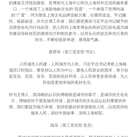
的播放又浮现在眼前。世博馆与上海中心同为上海对外交流和服务窗
口，一个体现了上海新地标文化的“高度”，一个体现了世博内涵
的“广度”，同为塑造上海文化品牌贡献力量，任重而道远。牢记嘱
托，砥砺奋进，作为文博工作者，我们要把勇担习近平总书记赋予的
光荣使命化为行动自觉，把人民对上海世博会的美好记忆转化成为城
市建设添砖加瓦的激情动力和热忱参与，以排头兵的姿态和先行者的
担当，不断创造新奇迹、展现新气象。
唐君琦（第三党支部 书记）
人民城市人民建，人民城市为人民。习近平总书记考察上海杨
浦滨江时指出，要坚持以人民为中心，聚焦人民群众的需求，努力创
造宜业、宜居、宜乐、宜游的良好环境，让人民有更多获得感，为人
民创造更加幸福的美好生活。
作为文博人，我清晰的认识到博物馆是城市的客厅，是城市的文化名
片，博物馆对于塑造城市环境，提升城市的文化品位起到重要的作
用。我们要提升能力本领，坚持把最好的资源留给人民，以优质供给
服务人民，讲好中国故事，演绎上海精彩。
陆乐（第三党支部 党员）