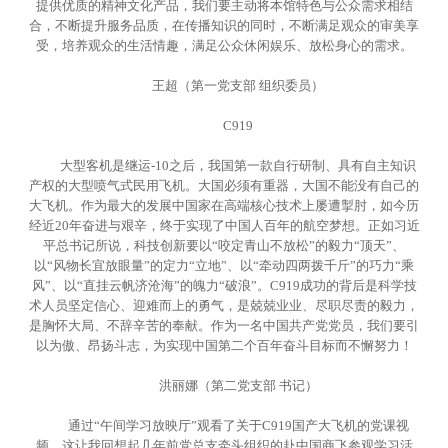
提供优质的精神文化产品，我们要主动将本馆特色与公众需求相结
合，不断提升服务品质，在传播知识的同时，不断满足观众的审美享
受，培养观众的生活情趣，满足公众休闲娱乐、放松身心的需求。
王超（第一党支部 组织委员）
C919
大型客机是继运-10之后，我国第一款自行研制、具有自主知识
产权的大型喷气式民用飞机。大国必须有重器，大国不能没有自己的
大飞机。作为最大的发展中国家在高端核心技术上屡遭掣肘，如今历
经近20年奋进与艰辛，终于实现了中国人百年的航空梦想。正如习近
平总书记所说，科技创新要以“咬定青山不放松”的毅力“顶天”、
以“风物长宜放眼量”的定力“立地”、以“牵动四两拨千斤”的巧力“乘
风”、以“直挂云帆济沧海”的魄力“破浪”。C919成功的背后是科学技
术人员坚定信心、迎难而上的勇气，是兢兢业业、尽职尽责的毅力，
是胸怀大局、不辞辛苦的奉献。作为一名中国共产党党员，我们要引
以为傲、昂扬斗志，为实现中国第二个百年奋斗目标而不懈努力！
洪丽娜（第二党支部 书记）
通过“午间学习放映厅”观看了关于C919国产大飞机的党课视
频，这让我回想起几年前党总支牵头组织的赴中国商飞参观学习活