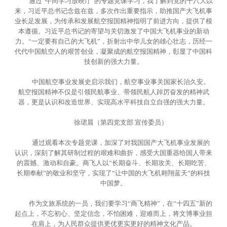
通过“午间学习放映厅”的专题党课学习，我了解到党的十八大以
来，习近平总书记念兹在兹，多次作出重要指示，助推国产大飞机事
业长足发展，为传承和发展航空报国精神指明了前进方向，提供了根
本遵循。习近平总书记的寄望与关切激发了中国大飞机事业的新动
力。“一定要有自己的大飞机”，折射出中华儿女的雄心壮志，历经一
代代中国航空人的艰苦创业，凝聚成的航空报国精神，彰显了中国科
技创新的强大力量。
中国航空事业发展史启示我们，航空事业事关国家长治久安。
航空报国精神不仅是引领民航事业、带领民航人踔厉奋发的精神武
器，更是认识和改造世界、实现高水平科技自立自强的强大力量。
徐珺晨（第四党支部 宣传委员）
通过观看本次专题党课，加深了对我国国产大飞机事业发展的
认识，深刻了解其研制过程的艰难和曲折，感受大国重器给国人带来
的震撼、激动和自豪。商飞人以“长期奋斗、长期攻关、长期吃苦、
长期奉献”的敬业和坚守，实现了“让中国的大飞机翱翔蓝天”的科技
中国梦。
作为文旅系统的一员，我们要学习“商飞精神”，在“十四五”新的
起点上，不忘初心、坚定信念，不怕困难，迎难而上，将文博事业担
在肩上，为人民群众提供更优更实更好的精神文化产品。