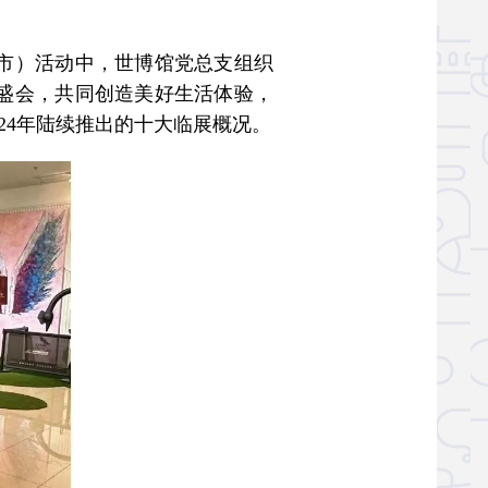
集市）活动中，世博馆党总支组织
盛会，共同创造美好生活体验，
024年陆续推出的十大临展概况。