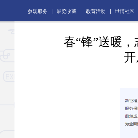
参观服务
展览收藏
教育活动
世博社区
春“锋”送暖
开