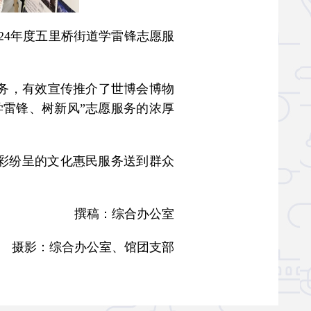
24年度五里桥街道学雷锋志愿服
务，有效宣传推介了世博会博物
学雷锋、树新风”志愿服务的浓厚
彩纷呈的文化惠民服务送到群众
撰稿：综合办公室
摄影：综合办公室、馆团支部