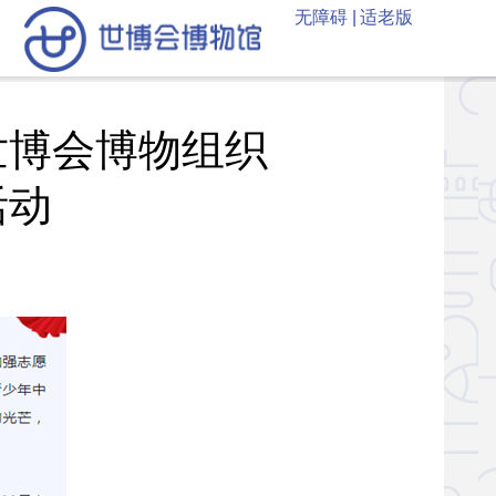
无障碍 |
适老版
世博会博物组织
活动