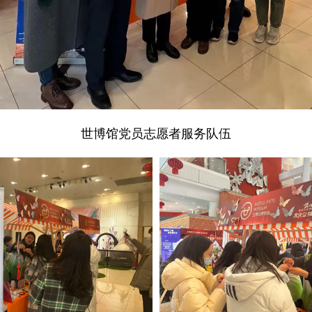
世博馆党员志愿者服务队伍