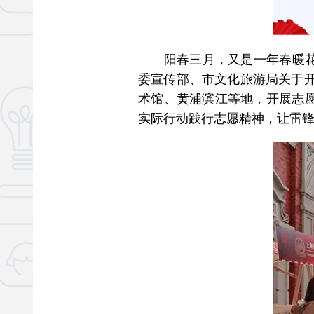
阳春三月，又是一年春暖花开
委宣传部、市文化旅游局关于开
术馆、黄浦滨江等地，开展志
实际行动践行志愿精神，让雷