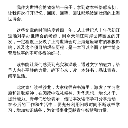
我作为世博会博物馆的一份子，拿到这本书倍感亲切，
让我再次打开记忆，回顾、回望、回味那场波澜壮阔的上海
世博会。
这些文章的时间跨度近四十年，从上世纪八十年代初汪
道涵对举办世博会的考虑，到今天浦江两岸世博园区的开
发，一定程度上反映了上海世博会对上海这座城市的积极影
响，以及这个项目的艰辛历程，是一本可以全面了解世博会
背后故事的不可多得的好书。
读书能让我们感受到充实和温暖，通过文字的魅力，给
予人内心平静的力量。静下心来，读一本好书，品味青春、
阅享生活。
此次青年读书沙龙，大家徜徉在书海里，激发了学习意
愿和进取精神，在阅读中洗礼精神、升华思想、增长才干、
提升能力。青年们纷纷表示，借助本次读书学习分享活动，
在今后的工作和生活中，要充分利用闲暇时间不断读书学
习，增加知识储备，为文博事业贡献青年智慧和力量。