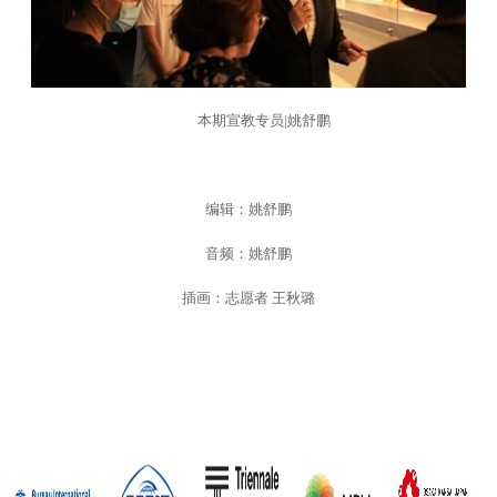
本期宣教专员|姚舒鹏
编辑：姚舒鹏
音频：姚舒鹏
插画：志愿者 王秋璐