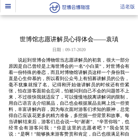
适老版
世博馆志愿讲解员心得体会——袁瑱
日期：09-17-2020
说起到世博会博物馆当志愿讲解员的初衷，很大一部分
原因是自己曾经是上海世博会的一名“小白菜”，对世博会有
着一份特殊的眷恋，而且对博物馆讲解员这样一个身份我一
直是心生仰慕的，所以看到公众号上有招募讲解员的公告，
毫不犹豫就报了名。记得刚开始做讲解员的时候还有些紧
张，怕在游客面前会忘词，怕被问到自己不会的问题答不上
来，不过很快我就适应了，可以慢慢地脱离讲解词的限制，
用自己语言去介绍展品，自己也会根据展品去网上找一些资
料，丰富讲解内容，因为每次面对游客们求知的眼神，总觉
得自己应该花更多的精力准备，多挖掘一些背景和故事。每
当讲解结束后，游客们总会说一句“谢谢”、“辛苦你啦”，也
经常会有游客问我：“你是这里的志愿者吧？”我会笑笑
说：“是啊！”能够换来游客赞赏和肯定，自己也很满足和自