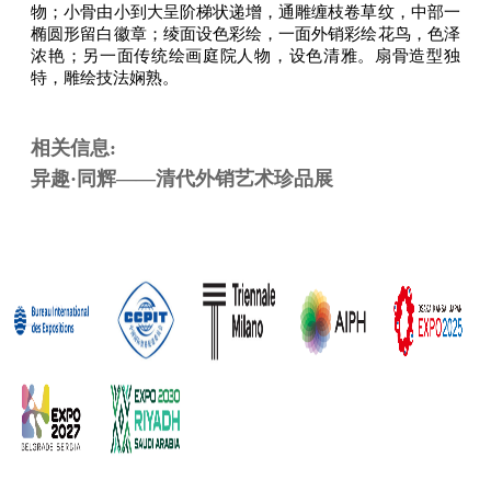
物；小骨由小到大呈阶梯状递增，通雕缠枝卷草纹，中部一
椭圆形留白徽章；绫面设色彩绘，一面外销彩绘花鸟，色泽
浓艳；另一面传统绘画庭院人物，设色清雅。扇骨造型独
特，雕绘技法娴熟。
相关信息:
异趣·同辉——清代外销艺术珍品展