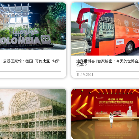
 | 云游国家馆：德国+哥伦比亚+匈牙
迪拜世博会 | 独家解密：今天的世博
么车？
11-19-2021