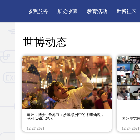
参观服务
展览收藏
教育活动
世博社区
世博动态
迪拜世博会 | 圣诞节：沙漠绿洲中的冬季仙境，
竟可以如此好玩！
国际展览局
12-27-2021
12-24-2021