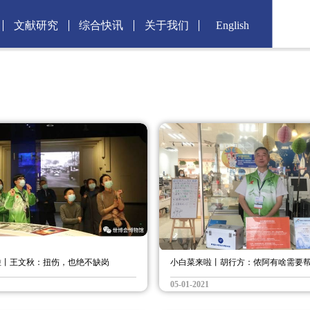
文献研究
综合快讯
关于我们
English
啦丨王文秋：扭伤，也绝不缺岗
小白菜来啦丨胡行方：侬阿有啥需要
05-01-2021