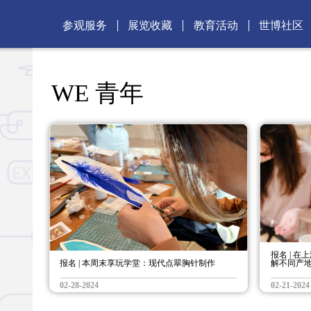
参观服务
展览收藏
教育活动
世博社区
WE 青年
报名 | 
报名 | 本周末享玩学堂：现代点翠胸针制作
解不同产
02-28-2024
02-21-2024