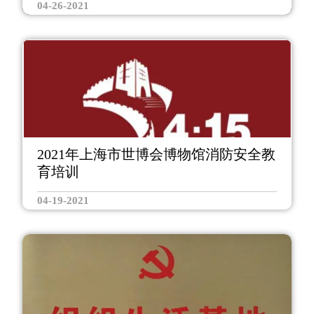
04-26-2021
2021年上海市世博会博物馆消防安全教
育培训
04-19-2021