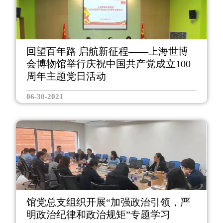
回望百年路 启航新征程——上海世博
会博物馆举行庆祝中国共产党成立100
周年主题党日活动
06-30-2021
馆党总支组织开展“加强政治引领，严
明政治纪律和政治规矩”专题学习