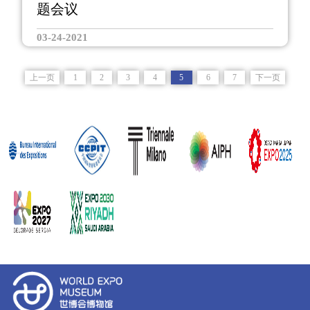
题会议
03-24-2021
上一页
1
2
3
4
5
6
7
下一页