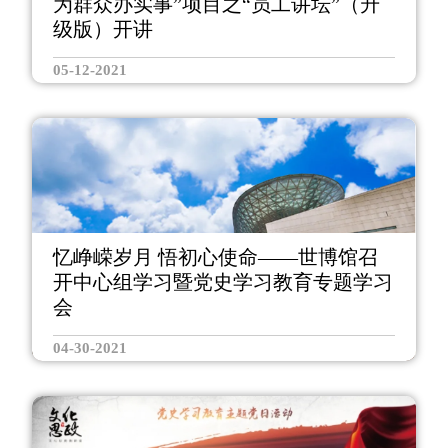
为群众办实事”项目之“员工讲坛”（升
级版）开讲
05-12-2021
忆峥嵘岁月 悟初心使命——世博馆召
开中心组学习暨党史学习教育专题学习
会
04-30-2021