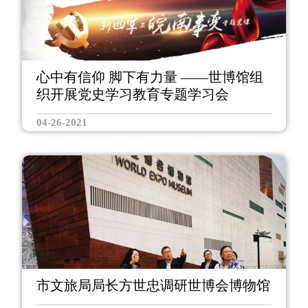
心中有信仰 脚下有力量 ——世博馆组
织开展党史学习教育专题学习会
04-26-2021
市文旅局局长方世忠调研世博会博物馆