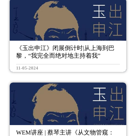
《玉出申江》闭展倒计时|从上海到巴
黎，“我完全而绝对地主持着我”
11-05-2024
WEM讲座 | 蔡琴主讲《从文物管窥：