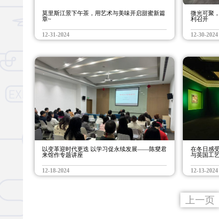
莫里斯江景下午茶，用艺术与美味开启甜蜜新篇
微光可聚，
章~
利召开
12-31-2024
12-30-2024
以变革迎时代更迭 以学习促永续发展——陈燮君
在冬日感受
来馆作专题讲座
与英国工艺
12-18-2024
12-13-2024
上一页