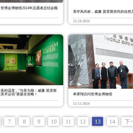
世博会博物馆2024年志愿者总结会顺
美学风尚标，威廉·莫里斯崇尚的自然
12-24-2024
美的温度，“与美为期：威廉·莫里斯
美术运动”展最全攻略！
单霁翔访问世博会博物馆
12-12-2024
7
8
9
10
11
12
13
14
下