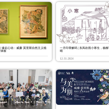
｜缘起心动：威廉·莫里斯自然主义植
一月印章解码 | 东风吹雨小寒生，杨
作体验
晴
12-31-2024