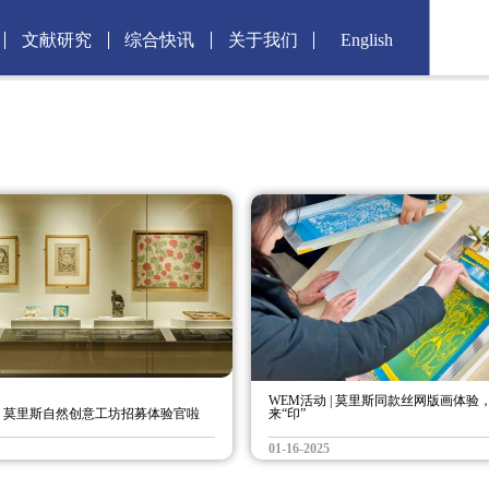
文献研究
综合快讯
关于我们
English
WEM活动 | 莫里斯同款丝网版画体验
 | 莫里斯自然创意工坊招募体验官啦
来“印”
01-16-2025