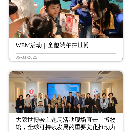
WEM活动｜童趣端午在世博
05-31-2025
大阪世博会主题周活动现场直击｜博物
馆，全球可持续发展的重要文化推动力