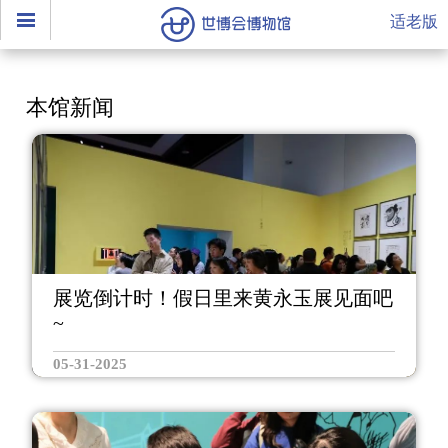
适老版
本馆新闻
展览倒计时！假日里来黄永玉展见面吧
~
05-31-2025