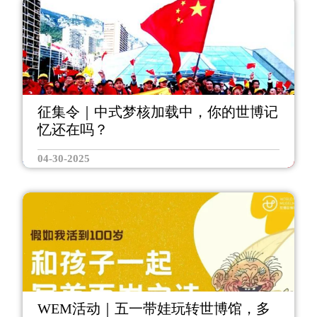
征集令｜中式梦核加载中，你的世博记
忆还在吗？
04-30-2025
WEM活动｜五一带娃玩转世博馆，多