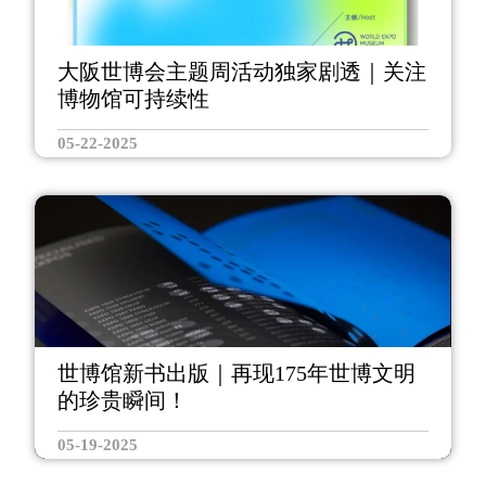
大阪世博会主题周活动独家剧透｜关注
博物馆可持续性
05-22-2025
世博馆新书出版｜再现175年世博文明
的珍贵瞬间！
05-19-2025